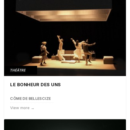
THÉÂTRE
LE BONHEUR DES UNS
CÔME DE BELLESCIZE
View more →