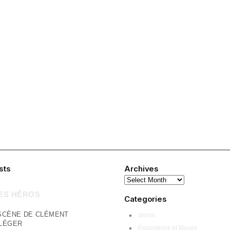
sts
Archives
LES HÉROS
Categories
SCÈNE DE CLÉMENT
danse
-LÉGER
Expositions et Musée