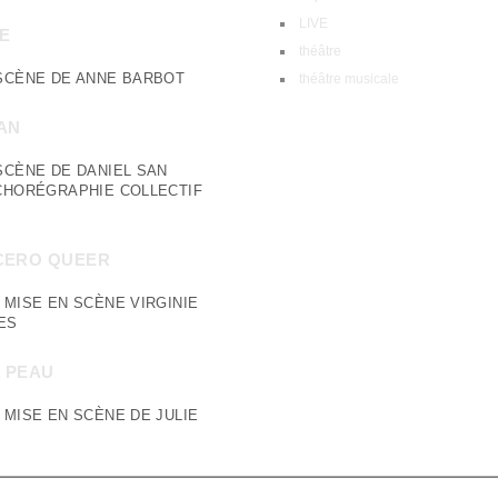
LIVE
RE
théâtre
SCÈNE DE ANNE BARBOT
théâtre musicale
AN
SCÈNE DE DANIEL SAN
CHORÉGRAPHIE COLLECTIF
ERO QUEER
 MISE EN SCÈNE VIRGINIE
ES
A PEAU
 MISE EN SCÈNE DE JULIE