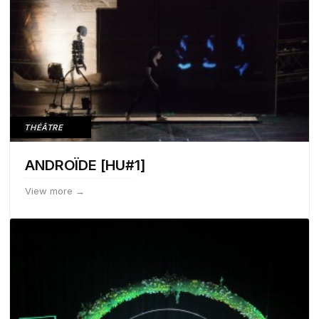
THÉÂTRE
ANDROÏDE [HU#1]
View more →